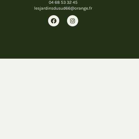
04 68 53 32 45
lesjardinsdusud66@orange.fr